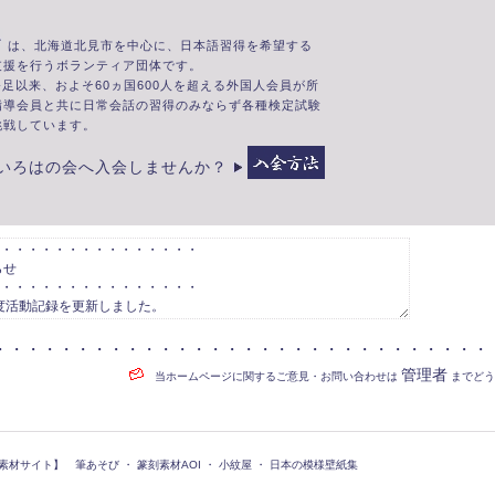
は、北海道北見市を中心に、日本語習得を希望する
支援を行うボランティア団体です。
に発足以来、およそ60ヵ国600人を超える外国人会員が所
指導会員と共に日常会話の習得のみならず各種検定試験
挑戦しています。
いろはの会へ入会しませんか？
・・・・・・・・・・・・・・・・・・・・・・・・・・・・・・
管理者
当ホームページに関するご意見・お問い合わせは
までどう
材サイト】 筆あそび ・ 篆刻素材AOI ・ 小紋屋 ・ 日本の模様壁紙集