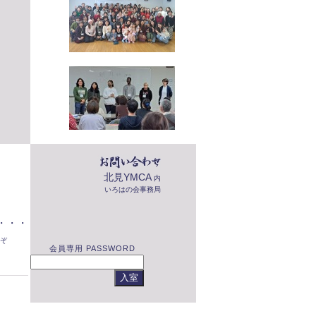
北見YMCA
内
いろはの会事務局
・・・
ぞ
会員専用 PASSWORD